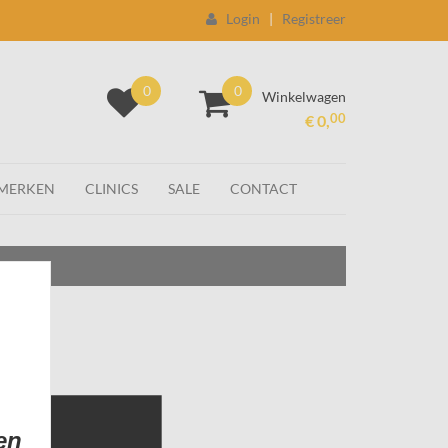
Login
|
Registreer
0
0
Winkelwagen
00
€ 0,
MERKEN
CLINICS
SALE
CONTACT
en