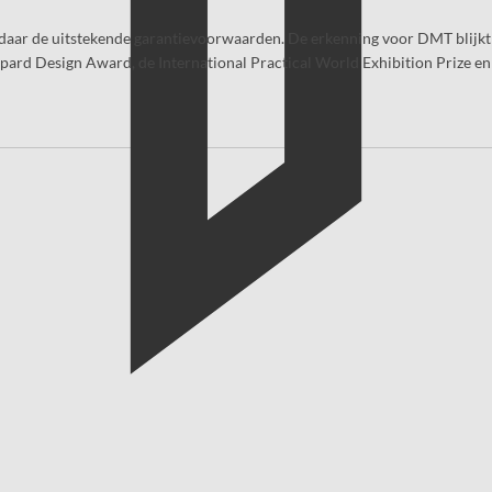
daar de uitstekende garantievoorwaarden. De erkenning voor DMT blijkt o
Spard Design Award, de International Practical World Exhibition Prize e