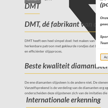
(p
DMT
Onze
DMT, dé fabrikant van diam
gewo
Spor
DMT heeft een heel simpel doel: het maken van de beste
Team
herkenbare patroon met gekleurde rondjes dat bij veel s
en efficiënter slijpproces.
Ac
Beste kwaliteit diamantste
De ene diamanten slijpsteen is de andere niet. De stene
Vanzelfsprekend is de verdeling van de diamanten erg ega
onderscheiden deze slijpstenen zich van de imitaties d
Internationale erkenning