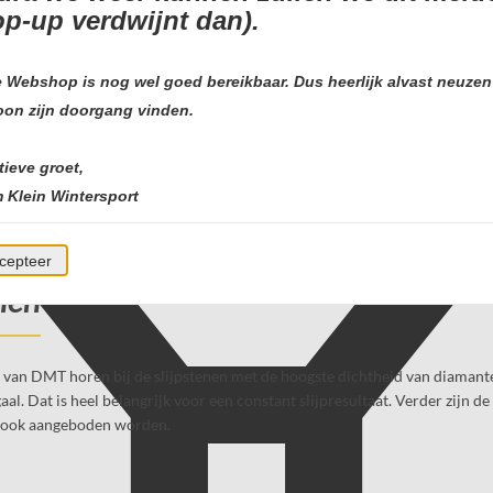
op-up verdwijnt dan).
 Webshop is nog wel goed bereikbaar. Dus heerlijk alvast neuzen
anten slijpstenen
on zijn doorgang vinden.
tieve groet,
 slijpstenen en -systemen op basis van diamant. DMT staat niet voor nie
 Klein Wintersport
lijpstenen terugkomt maakt een DMT-slijpsteen heel herkenbaar terwijl he
cepteer
nen
n van DMT horen bij de slijpstenen met de hoogste dichtheid van diamante
al. Dat is heel belangrijk voor een constant slijpresultaat. Verder zijn d
ie ook aangeboden worden.