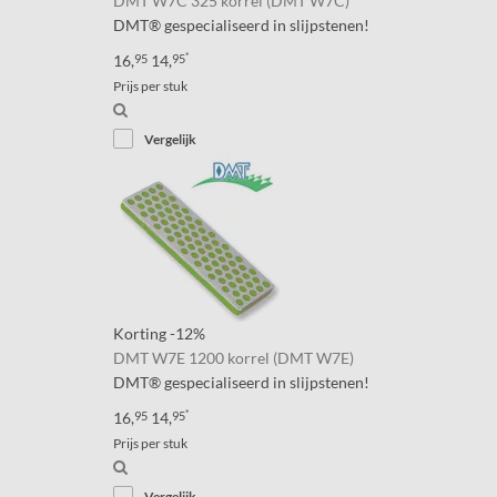
DMT W7C 325 korrel (DMT W7C)
DMT® gespecialiseerd in slijpstenen!
*
16,
95
14,
95
Prijs per stuk
Vergelijk
Korting
-12%
DMT W7E 1200 korrel (DMT W7E)
DMT® gespecialiseerd in slijpstenen!
*
16,
95
14,
95
Prijs per stuk
Vergelijk