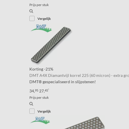
Prijs per stuk
Vergelijk
Korting
-21%
DMT A4X Diamantvijl korrel 225 (60 micron) - extra gr
DMT® gespecialiseerd in slijpstenen!
*
34,
95
27,
45
Prijs per stuk
Vergelijk