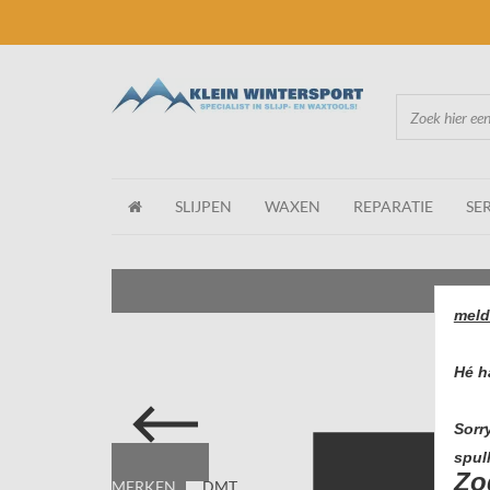
SLIJPEN
WAXEN
REPARATIE
SE
meld
Hé h
Sorr
spull
Zo
MERKEN
DMT