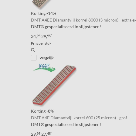
Korting
-14%
DMT A4EE Diamantvijl korrel 8000 (3 micron) - extra ext
DMT® gespecialiseerd in slijpstenen!
*
34,
95
29,
95
Prijs per stuk
Vergelijk
Korting
-8%
DMT A4F Diamantvijl korrel 600 (25 micron) - grof
DMT® gespecialiseerd in slijpstenen!
*
29,
95
27,
45