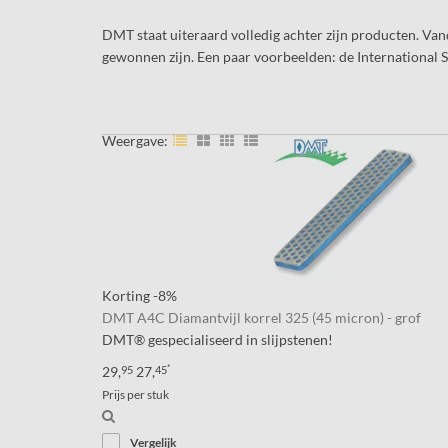
DMT staat uiteraard volledig achter zijn producten. Van
gewonnen zijn. Een paar voorbeelden: de International 
Weergave:
Korting
-8%
DMT A4C Diamantvijl korrel 325 (45 micron) - grof
DMT® gespecialiseerd in slijpstenen!
*
29,
95
27,
45
Prijs per stuk
Vergelijk