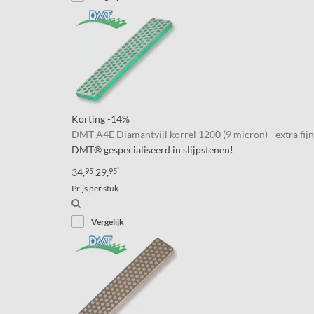
Filter
Korting
-14%
DMT A4E Diamantvijl korrel 1200 (9 micron) - extra fijn
DMT® gespecialiseerd in slijpstenen!
*
34,
95
29,
95
Prijs per stuk
Vergelijk