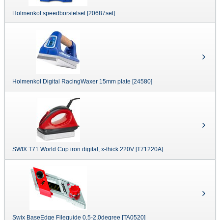
Holmenkol speedborstelset [20687set]
Holmenkol Digital RacingWaxer 15mm plate [24580]
SWIX T71 World Cup iron digital, x-thick 220V [T71220A]
Swix BaseEdge Fileguide 0,5-2,0degree [TA0520]