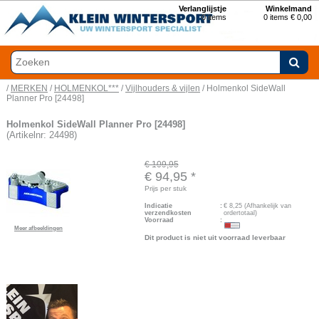
Verlanglijstje
Winkelmand
0
items
0 items € 0,00
/
MERKEN
/
HOLMENKOL***
/
Vijlhouders & vijlen
/ Holmenkol SideWall
Planner Pro [24498]
Holmenkol SideWall Planner Pro [24498]
(Artikelnr: 24498)
€ 109,95
€ 94,95
*
Prijs per stuk
Indicatie
:
€
8,25
(Afhankelijk van
verzendkosten
ordertotaal)
Voorraad
:
Meer afbeeldingen
Dit product is niet uit voorraad leverbaar