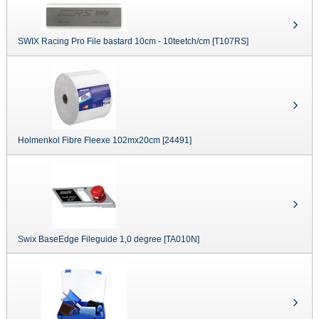
SWIX Racing Pro File bastard 10cm - 10teetch/cm [T107RS]
Holmenkol Fibre Fleexe 102mx20cm [24491]
Swix BaseEdge Fileguide 1,0 degree [TA010N]